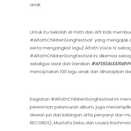
anak.
Untuk itu Sekolah Al-Fath dan AFE Kids membu
#AlfathChildrenSongFestival yang mengajak a
serta mengangkat lagu2 Alfath Voice IV sebaga
#AlfathChildrenSongFestival ini dikemas seba
sekaligus awal dari Gerakan
#AFEKidsXAlfathP
menciptakan 100 lagu anak dan diharapkan da
Kegiatan #AlfathChildrenSongFestival ini men
peresmian peluncuran album, juga menampilk
dewan juri dari kalangan artis penyanyi dan mu
RECORDS), Mustafa Debu dan Louisa Rachmac