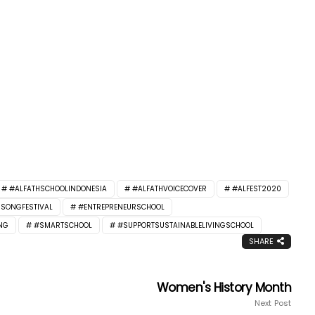
#ALFATHSCHOOLINDONESIA
#ALFATHVOICECOVER
#ALFEST2020
NSONGFESTIVAL
#ENTREPRENEURSCHOOL
NG
#SMARTSCHOOL
#SUPPORTSUSTAINABLELIVINGSCHOOL
SHARE
Women's History Month
Next Post