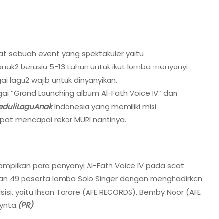
at sebuah event yang spektakuler yaitu
nak2 berusia 5-13 tahun untuk ikut lomba menyanyi
i lagu2 wajib untuk dinyanyikan.
gai “Grand Launching album Al-Fath Voice IV” dan
eduliLaguAnak
Indonesia yang memiliki misi
pat mencapai rekor MURI nantinya.
ampilkan para penyanyi Al-Fath Voice IV pada saat
an 49 peserta lomba Solo Singer dengan menghadirkan
sisi, yaitu Ihsan Tarore (AFE RECORDS), Bemby Noor (AFE
ynta.
(PR)