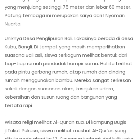
yang menjulang setinggi 75 meter dan lebar 60 meter.
Patung tembaga ini merupakan karya dari I Nyoman
Nuarta.
Uniknya Desa Penglipuran Bali. Lokasinya berada di desa
Kubu, Bangli. Di tempat yang masih memperlihatkan
suasana Bali asli, siswa terkagum melihat bentuk dari
tiap-tiap rumah penduduk hampir sama. Hal itu terlihat
pada pintu gerbang rumah, atap rumah dan dinding
rumah menggunakan bambu. Mereka sangat terkesan
sekali dengan suasanan alam, kesejukan udara,
kebersihan dan susun ruang dan bangunan yang
tertata rapi
.
Wisata religi melihat Al-Qur’an tua. Di kampung Bugis
jl.Tukat Pukase, siswa melihat mushaf Al-Qur’an yang
ditulis pada abad ke 17. Covernya terbuat dari kulit unta,